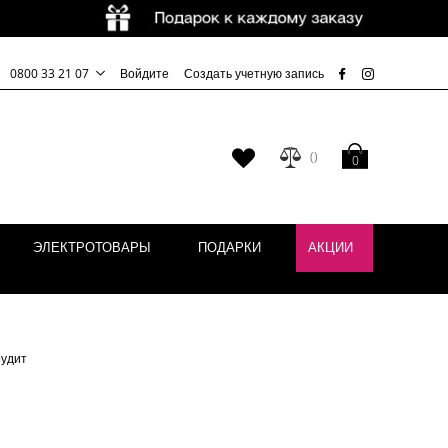
0800 33 21 07
Войдите
Создать учетную запись
Моя корзина
Мой
0
список
желаний
ЭЛЕКТРОТОВАРЫ
ПОДАРКИ
АКЦИИ
удит